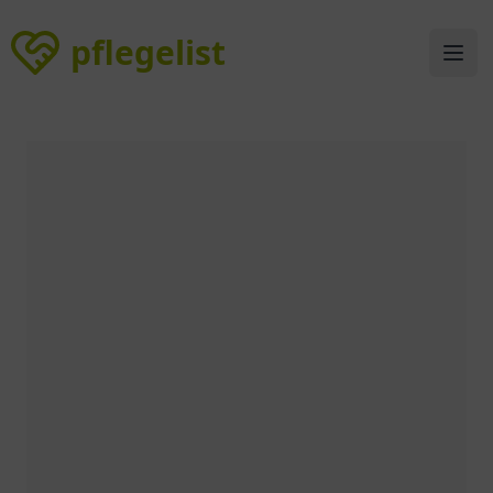
pflegelist
pflegelist
Ope