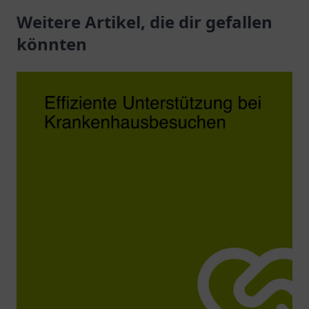
Seniorenbetreuung.
Weitere Artikel, die dir gefallen
stehen – ein Ort für
geborgene
könnten
Seniorenpflege.