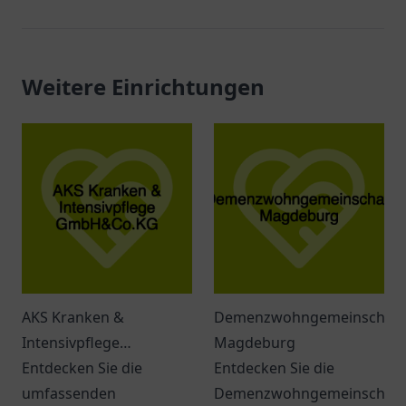
Weitere Einrichtungen
AKS Kranken &
Demenzwohngemeinschaft
Intensivpflege
Magdeburg
GmbH&Co.KG
Entdecken Sie die
Entdecken Sie die
umfassenden
Demenzwohngemeinschaft