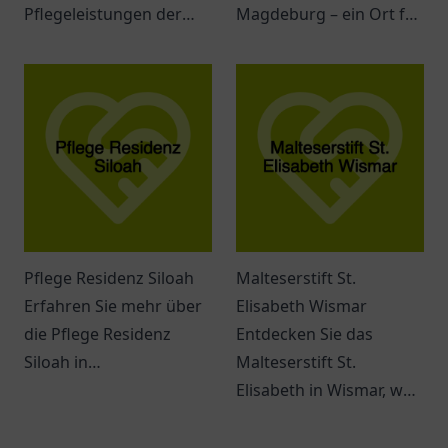
Pflegeleistungen der
Magdeburg – ein Ort für
AKS Kranken &
individuelle Bedürfnisse
Intensivpflege in
und einfühlsame
Herford. Individuelle
Betreuung.
Betreuung für jeden
Patienten.
Pflege Residenz Siloah
Malteserstift St.
Erfahren Sie mehr über
Elisabeth Wismar
die Pflege Residenz
Entdecken Sie das
Siloah in
Malteserstift St.
Wolfertschwenden und
Elisabeth in Wismar, wo
deren vielfältige
Empathie und
Möglichkeiten für
Gemeinschaft im Fokus