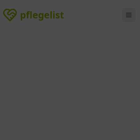
pflegelist
pflegelist
Ope