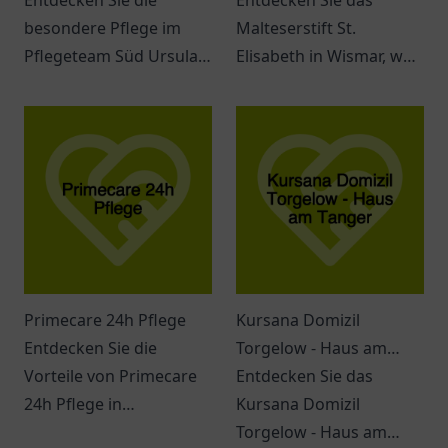
Entdecken Sie die
Entdecken Sie das
besondere Pflege im
Malteserstift St.
Pflegeteam Süd Ursula
Elisabeth in Wismar, wo
Unterberg in Duisburg –
Empathie und
ein Ort für individuelle
Gemeinschaft im Fokus
Betreuung und
stehen – ein Ort für
Unterstützung.
geborgene
Seniorenpflege.
Primecare 24h Pflege
Kursana Domizil
Entdecken Sie die
Torgelow - Haus am
Vorteile von Primecare
Tanger
Entdecken Sie das
24h Pflege in
Kursana Domizil
Memmingen –
Torgelow - Haus am