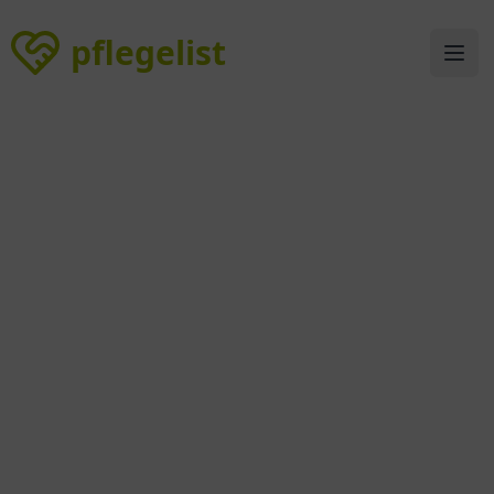
pflegelist
pflegelist
Ope