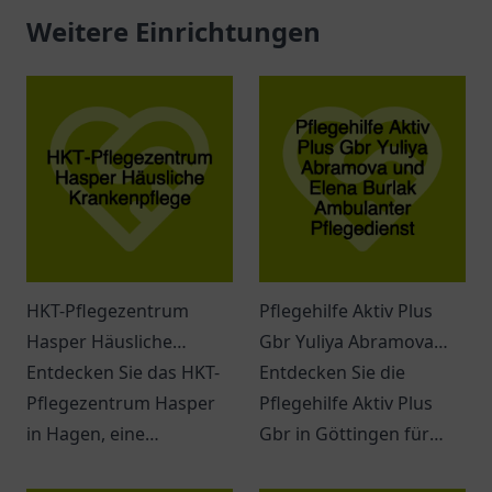
Weitere Einrichtungen
HKT-Pflegezentrum
Pflegehilfe Aktiv Plus
Hasper Häusliche
Gbr Yuliya Abramova
Krankenpflege
Entdecken Sie das HKT-
und Elena Burlak
Entdecken Sie die
Pflegezentrum Hasper
Ambulanter
Pflegehilfe Aktiv Plus
in Hagen, eine
Pflegedienst
Gbr in Göttingen für
Einrichtung für
ambulante Pflege und