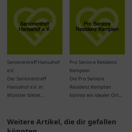
individuelle und
individueller
professionelle häusliche
Unterstützung im Alltag.
Krankenpflege.
Seniorentreff Hansahof
Pro Seniore Residenz
e.V.
Kempten
Der Seniorentreff
Die Pro Seniore
Hansahof e.V. in
Residenz Kempten
Münster bietet
könnte ein idealer Ort
vielfältige Aktivitäten
für Senioren sein, um
und die Möglichkeit,
aktiv und geborgen zu
soziale Kontakte zu
Weitere Artikel, die dir gefallen
leben und ihrem Alltag
pflegen.
einen neuen Sinn zu
könnten