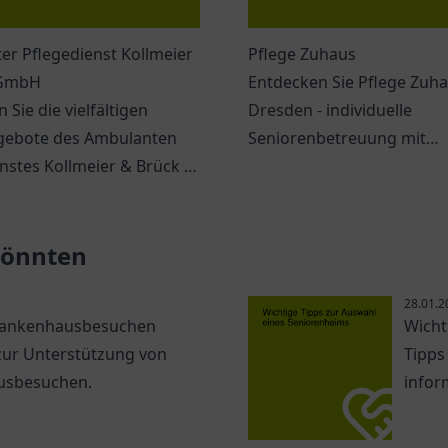
er Pflegedienst Kollmeier
Pflege Zuhaus
 GmbH
Entdecken Sie Pflege Zuha
 Sie die vielfältigen
Dresden - individuelle
gebote des Ambulanten
Seniorenbetreuung mit
nstes Kollmeier & Brück in
empathischem Team und
umfassenden Dienstleistu
 könnten
28.01.2
 Krankenhausbesuchen
Wicht
 zur Unterstützung von
Tipps
usbesuchen.
infor