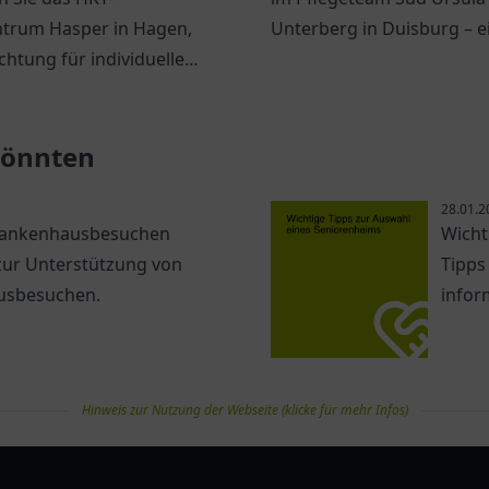
ntrum Hasper in Hagen,
Unterberg in Duisburg – ei
ichtung für individuelle
individuelle Betreuung un
ssionelle häusliche
Unterstützung.
flege.
 könnten
28.01.2
 Krankenhausbesuchen
Wicht
 zur Unterstützung von
Tipps
usbesuchen.
infor
Hinweis zur Nutzung der Webseite (klicke für mehr Infos)