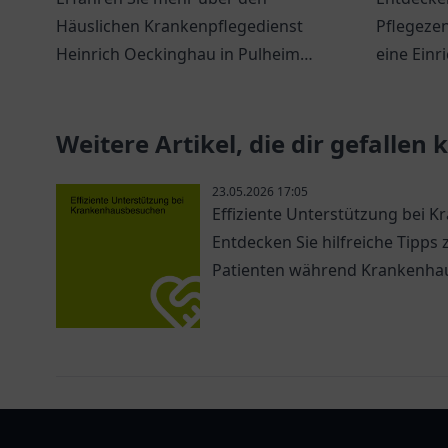
Häuslichen Krankenpflegedienst
Pflegeze
Heinrich Oeckinghau in Pulheim
eine Einr
und seine möglichen Angebote für
und profe
individuelle Pflege.
Krankenp
Weitere Artikel, die dir gefallen
23.05.2026 17:05
Effiziente Unterstützung bei
Entdecken Sie hilfreiche Tipps
Patienten während Krankenha
pflegelist