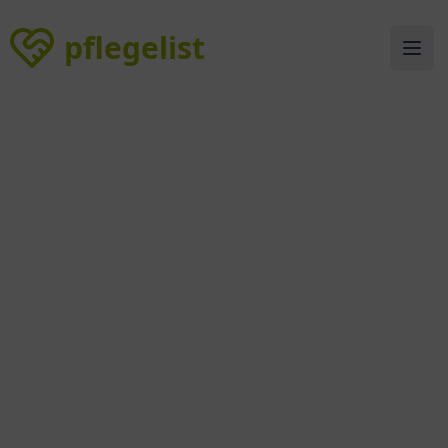
pflegelist
pflegelist
Ope