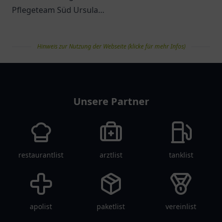
Pflegeteam Süd Ursula
Wolfertschwenden und
Unterberg in Duisburg –
deren vielfältige
ein Ort für individuelle
Möglichkeiten für
Hinweis zur Nutzung der Webseite (klicke für mehr Infos)
Betreuung und
Seniorenbetreuung.
Unterstützung.
pflegelist
Unsere Partner
restaurantlist
arztlist
tanklist
apolist
paketlist
vereinlist