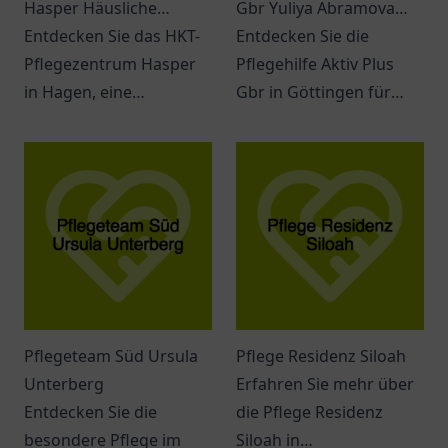
Hasper Häusliche
Gbr Yuliya Abramova
Krankenpflege
Entdecken Sie das HKT-
und Elena Burlak
Entdecken Sie die
Pflegezentrum Hasper
Ambulanter
Pflegehilfe Aktiv Plus
in Hagen, eine
Pflegedienst
Gbr in Göttingen für
Einrichtung für
ambulante Pflege und
individuelle und
individueller
professionelle häusliche
Unterstützung im Alltag.
Krankenpflege.
Pflegeteam Süd Ursula
Pflege Residenz Siloah
Unterberg
Erfahren Sie mehr über
Entdecken Sie die
die Pflege Residenz
besondere Pflege im
Siloah in