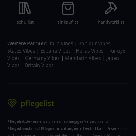
schullist
einkauflist
handwerklist
Weitere Partner:
Italia Vibes
|
Bonjour Vibes
|
States Vibes
|
Espana Vibes
|
Hellas Vibes
|
Türkiye
Vibes
|
Germany Vibes
|
Mandarin Vibes
|
Japan
Vibes
|
Britain Vibes
pflegelist
Pflegelist.de
versteht sich als unabhängiges Verzeichnis für
Pflegedienste
und
Pflegeeinrichtungen
in Deutschland. Unser Ziel ist
es, Ihnen eine umfassende und aktuelle Übersicht über verfügbare