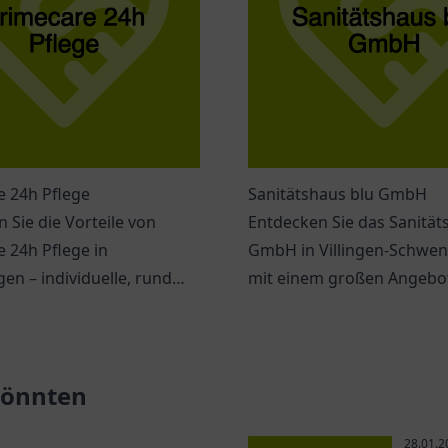
e 24h Pflege
Sanitätshaus blu GmbH
 Sie die Vorteile von
Entdecken Sie das Sanität
 24h Pflege in
GmbH in Villingen-Schwe
n – individuelle, rund
mit einem großen Angebo
hr Betreuung für Senioren
Hilfsmitteln und persönlic
 unterstützenden Umfeld.
Beratung.
 könnten
28.01.2