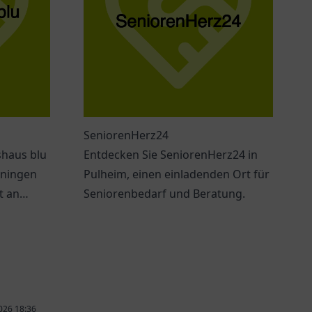
SeniorenHerz24
shaus blu
Entdecken Sie SeniorenHerz24 in
nningen
Pulheim, einen einladenden Ort für
t an
Seniorenbedarf und Beratung.
her
026 18:36