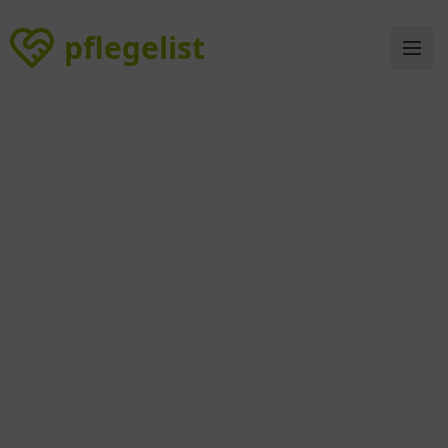
pflegelist
pflegelist
Ope