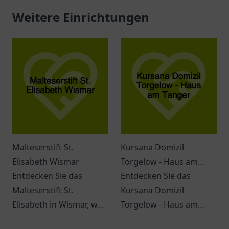
Weitere Einrichtungen
Malteserstift St.
Kursana Domizil
Elisabeth Wismar
Torgelow - Haus am
Entdecken Sie das
Tanger
Entdecken Sie das
Malteserstift St.
Kursana Domizil
Elisabeth in Wismar, wo
Torgelow - Haus am
Empathie und
Tanger. Eine einladende