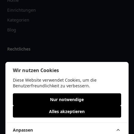
Home
Einrichtungen
Kategorien
Blog
Rechtliches
Impressum
Wir nutzen Cookies
Datenschutz
Diese Website verwendet Cookies, um die
Kontakt
Benutzerfreundlichkeit zu verbessern.
Nur notwendige
Alles akzeptieren
© 2026 pflegelist.de | Alle Rechte vorbehalten | * =
Affiliate-Links /
Werbe-Links
Anpassen
Cookie Einwilligung anpassen