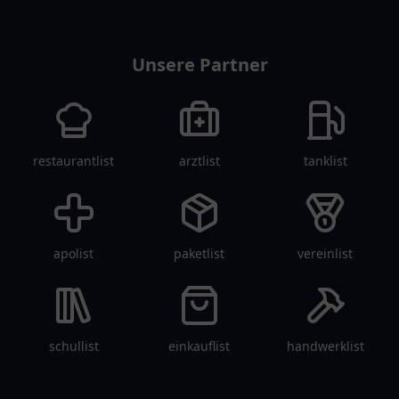
Senioren.
pflegelist
Unsere Partner
restaurantlist
arztlist
tanklist
apolist
paketlist
vereinlist
schullist
einkauflist
handwerklist