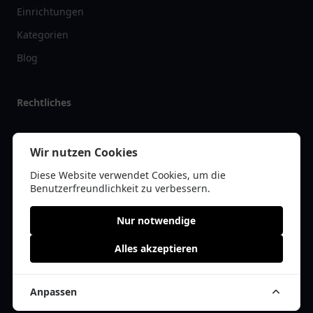
Einrichtungen
Kategorien
Blog
Rechtliches
Impressum
Wir nutzen Cookies
Datenschutz
Diese Website verwendet Cookies, um die
Kontakt
Benutzerfreundlichkeit zu verbessern.
Nur notwendige
Alles akzeptieren
© 2026 pflegelist.de | Alle Rechte vorbehalten | * =
Affiliate-Links /
Werbe-Links
Anpassen
Cookie Einwilligung anpassen