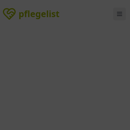
pflegelist
pflegelist
Ope