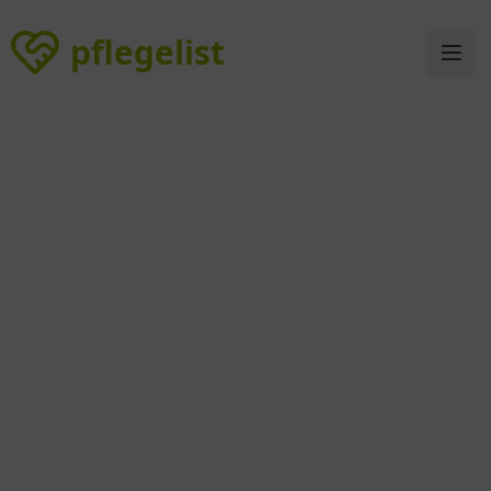
pflegelist
pflegelist
Ope