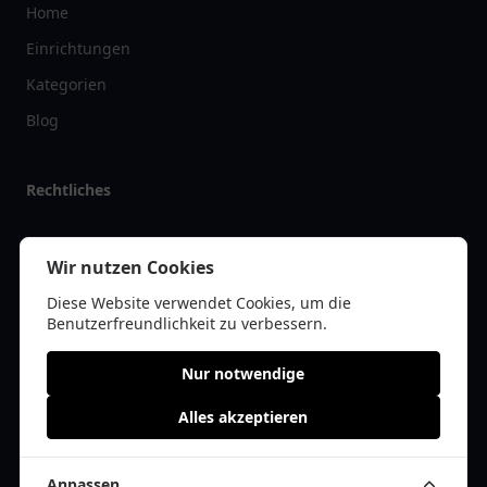
Home
Einrichtungen
Kategorien
Blog
Rechtliches
Impressum
Wir nutzen Cookies
Datenschutz
Diese Website verwendet Cookies, um die
Kontakt
Benutzerfreundlichkeit zu verbessern.
Nur notwendige
Alles akzeptieren
© 2026 pflegelist.de | Alle Rechte vorbehalten | * =
Affiliate-Links /
Werbe-Links
Anpassen