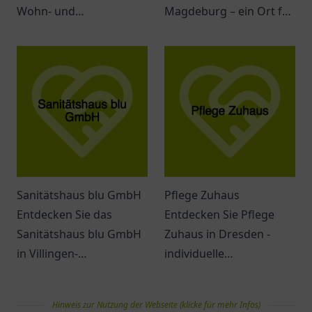
Wohn- und
Magdeburg – ein Ort für
Pflegezentrum in
individuelle Bedürfnisse
Haßfurt mit vielfältigen
und einfühlsame
Wohn- und
Betreuung.
Pflegeangeboten für
Senioren.
Sanitätshaus blu GmbH
Pflege Zuhaus
Entdecken Sie das
Entdecken Sie Pflege
Sanitätshaus blu GmbH
Zuhaus in Dresden -
in Villingen-
individuelle
Schwenningen mit
Seniorenbetreuung mit
einem großen Angebot
empathischem Team
Hinweis zur Nutzung der Webseite (klicke für mehr Infos)