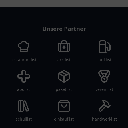
an Hilfsmitteln und
und umfassenden
persönlicher Beratung.
Dienstleistungen.
pflegelist
Unsere Partner
restaurantlist
arztlist
tanklist
apolist
paketlist
vereinlist
schullist
einkauflist
handwerklist