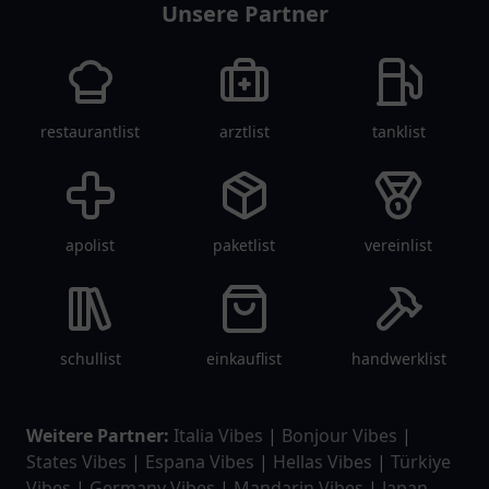
Unsere Partner
restaurantlist
arztlist
tanklist
apolist
paketlist
vereinlist
schullist
einkauflist
handwerklist
Weitere Partner:
Italia Vibes
|
Bonjour Vibes
|
States Vibes
|
Espana Vibes
|
Hellas Vibes
|
Türkiye
Vibes
|
Germany Vibes
|
Mandarin Vibes
|
Japan