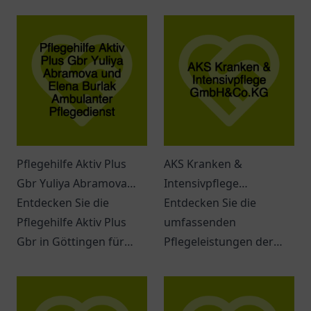
Pflegehilfe Aktiv Plus
AKS Kranken &
Gbr Yuliya Abramova
Intensivpflege
und Elena Burlak
Entdecken Sie die
GmbH&Co.KG
Entdecken Sie die
Ambulanter
Pflegehilfe Aktiv Plus
umfassenden
Pflegedienst
Gbr in Göttingen für
Pflegeleistungen der
ambulante Pflege und
AKS Kranken &
individueller
Intensivpflege in
Unterstützung im Alltag.
Herford. Individuelle