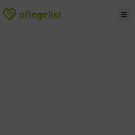
pflegelist
pflegelist
Ope