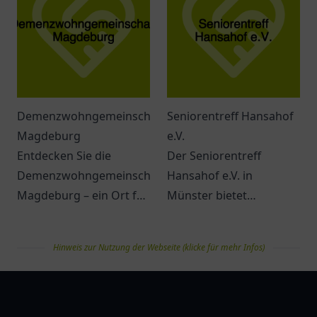
Betreuung für jeden
Patienten.
Demenzwohngemeinschaft
Seniorentreff Hansahof
Magdeburg
e.V.
Entdecken Sie die
Der Seniorentreff
Demenzwohngemeinschaft
Hansahof e.V. in
Magdeburg – ein Ort für
Münster bietet
individuelle Bedürfnisse
vielfältige Aktivitäten
und einfühlsame
und die Möglichkeit,
Hinweis zur Nutzung der Webseite (klicke für mehr Infos)
Betreuung.
soziale Kontakte zu
pflegen.
pflegelist