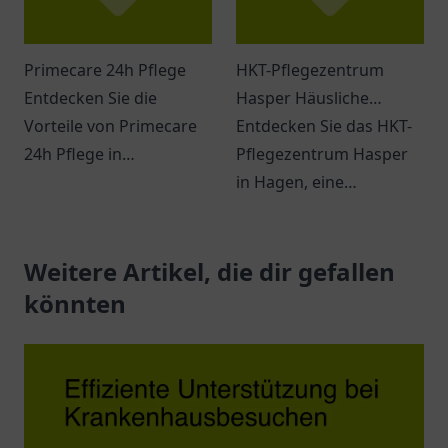
Primecare 24h Pflege
HKT-Pflegezentrum
Entdecken Sie die
Hasper Häusliche
Vorteile von Primecare
Krankenpflege
Entdecken Sie das HKT-
24h Pflege in
Pflegezentrum Hasper
Memmingen –
in Hagen, eine
individuelle, rund um die
Einrichtung für
Uhr Betreuung für
individuelle und
Senioren in einem
Weitere Artikel, die dir gefallen
professionelle häusliche
unterstützenden
Krankenpflege.
könnten
Umfeld.