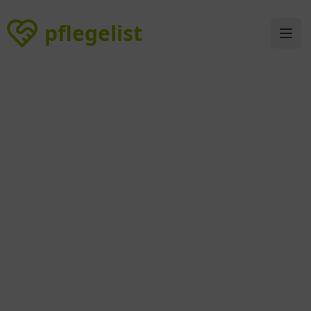
pflegelist
pflegelist
Ope