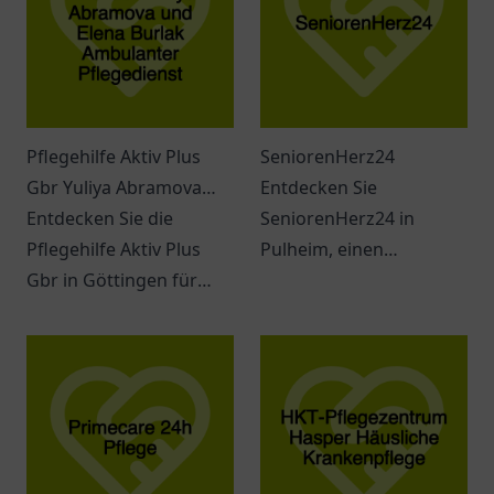
Pflegehilfe Aktiv Plus
SeniorenHerz24
Gbr Yuliya Abramova
Entdecken Sie
und Elena Burlak
Entdecken Sie die
SeniorenHerz24 in
Ambulanter
Pflegehilfe Aktiv Plus
Pulheim, einen
Pflegedienst
Gbr in Göttingen für
einladenden Ort für
ambulante Pflege und
Seniorenbedarf und
individueller
Beratung.
Unterstützung im Alltag.