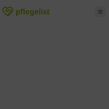
pflegelist
pflegelist
Ope