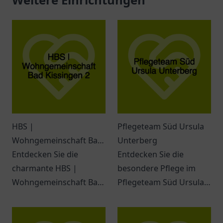
HBS |
Pflegeteam Süd Ursula
Wohngemeinschaft Bad
Unterberg
Kissingen 2
Entdecken Sie die
Entdecken Sie die
charmante HBS |
besondere Pflege im
Wohngemeinschaft Bad
Pflegeteam Süd Ursula
Kissingen 2 – ein
Unterberg in Duisburg –
einladender Ort für
ein Ort für individuelle