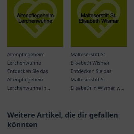
Gemeinschaft und
Betreuung und
Freundschaft.
Unterstützung.
Altenpflegeheim
Malteserstift St.
Lerchenwuhne
Elisabeth Wismar
Entdecken Sie das
Entdecken Sie das
Altenpflegeheim
Malteserstift St.
Lerchenwuhne in
Elisabeth in Wismar, wo
Magdeburg. Ein Ort der
Empathie und
Geborgenheit und
Gemeinschaft im Fokus
Vielfalt für Senioren.
Weitere Artikel, die dir gefallen
stehen – ein Ort für
geborgene
könnten
Seniorenpflege.