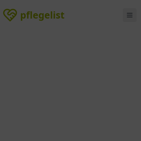
pflegelist
pflegelist
Ope