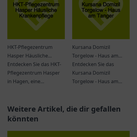
unterstützenden
Umfeld.
HKT-Pflegezentrum
Kursana Domizil
Hasper Häusliche
Torgelow - Haus am
Krankenpflege
Entdecken Sie das HKT-
Tanger
Entdecken Sie das
Pflegezentrum Hasper
Kursana Domizil
in Hagen, eine
Torgelow - Haus am
Einrichtung für
Tanger. Eine einladende
individuelle und
Atmosphäre, vielfältige
professionelle häusliche
Weitere Artikel, die dir gefallen
Dienstleistungen und
Krankenpflege.
ein engagiertes Team
könnten
erwarten Sie.