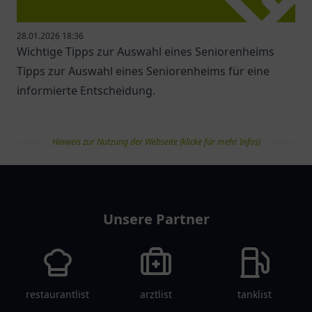
28.01.2026 18:36
Wichtige Tipps zur Auswahl eines Seniorenheims
Tipps zur Auswahl eines Seniorenheims für eine
informierte Entscheidung.
Hinweis zur Nutzung der Webseite (klicke für mehr Infos)
pflegelist
Unsere Partner
restaurantlist
arztlist
tanklist