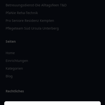
Betreuungsdienst-Die Alltagsfeen T&D
PfaNie Reha-Technik
Pro Seniore Residenz Kempten
Pflegeteam Süd Ursula Unterberg
Seiten
Home
Einrichtungen
Kategorien
Blog
Rechtliches
Impressum