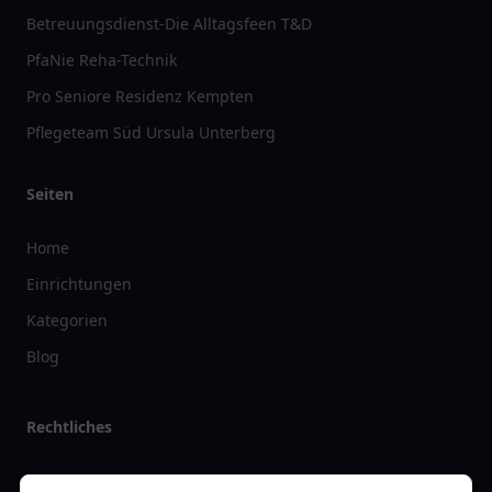
Betreuungsdienst-Die Alltagsfeen T&D
PfaNie Reha-Technik
Pro Seniore Residenz Kempten
Pflegeteam Süd Ursula Unterberg
Seiten
Home
Einrichtungen
Kategorien
Blog
Rechtliches
Impressum