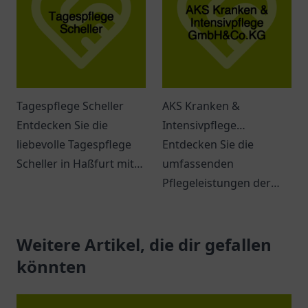
Dienstleistungen.
Tagespflege Scheller
AKS Kranken &
Entdecken Sie die
Intensivpflege
liebevolle Tagespflege
GmbH&Co.KG
Entdecken Sie die
Scheller in Haßfurt mit
umfassenden
individueller Betreuung
Pflegeleistungen der
und vielfältigen
AKS Kranken &
Aktivitäten für Senioren.
Intensivpflege in
Weitere Artikel, die dir gefallen
Herford. Individuelle
Betreuung für jeden
könnten
Patienten.