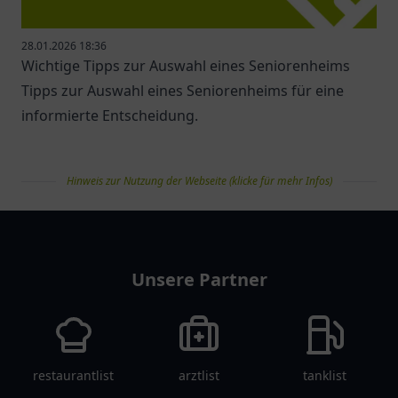
28.01.2026 18:36
Wichtige Tipps zur Auswahl eines Seniorenheims
Tipps zur Auswahl eines Seniorenheims für eine
informierte Entscheidung.
Hinweis zur Nutzung der Webseite (klicke für mehr Infos)
pflegelist
Unsere Partner
restaurantlist
arztlist
tanklist