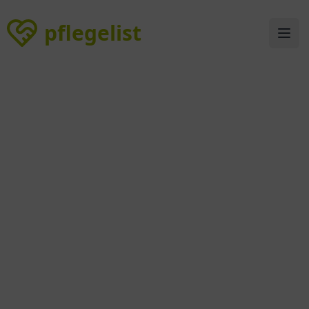
pflegelist
pflegelist
Ope