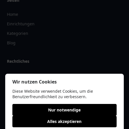
Seiten
Home
Einrichtungen
Kategorien
Blog
Rechtliches
Impressum
Wir nutzen Cookies
Datenschutz
Diese Website verwendet Cookies, um die
Kontakt
Benutzerfreundlichkeit zu verbessern.
Nur notwendige
Alles akzeptieren
© 2026 pflegelist.de | Alle Rechte vorbehalten | * =
Affiliate-Links /