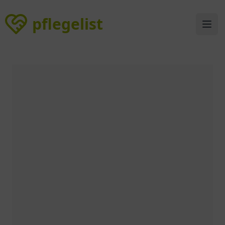
pflegelist
pflegelist
Ope