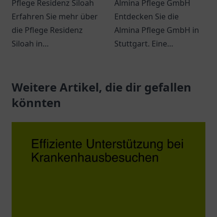
Pflege Residenz Siloah
Almina Pflege GmbH
Erfahren Sie mehr über
Entdecken Sie die
die Pflege Residenz
Almina Pflege GmbH in
Siloah in
Stuttgart. Eine
Wolfertschwenden und
Anlaufstelle für
deren vielfältige
professionelle und
Möglichkeiten für
Weitere Artikel, die dir gefallen
individuelle
Seniorenbetreuung.
Pflegeannahme.
könnten