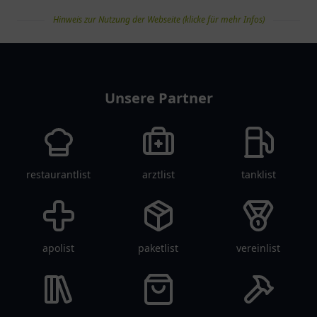
Hinweis zur Nutzung der Webseite (klicke für mehr Infos)
pflegelist
Unsere Partner
restaurantlist
arztlist
tanklist
apolist
paketlist
vereinlist