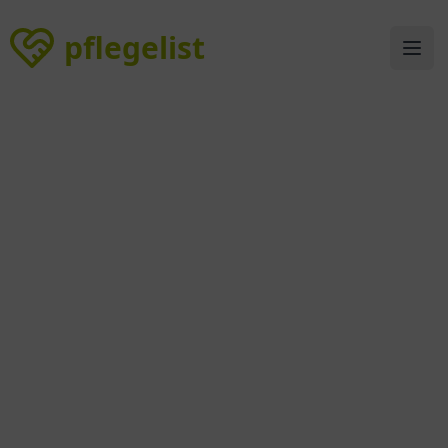
pflegelist
pflegelist
Ope