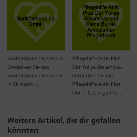
Betreuung und
professionelle
Unterstützung.
Unterstützung im Alltag.
Sanitätshaus blu GmbH
Pflegehilfe Aktiv Plus
Entdecken Sie das
Gbr Yuliya Abramova
Sanitätshaus blu GmbH
und Elena Burlak
Entdecken Sie die
in Villingen-
Ambulanter
Pflegehilfe Aktiv Plus
Schwenningen mit
Pflegedienst
Gbr in Göttingen für
einem großen Angebot
ambulante Pflege und
an Hilfsmitteln und
individueller
persönlicher Beratung.
Weitere Artikel, die dir gefallen
Unterstützung im Alltag.
könnten