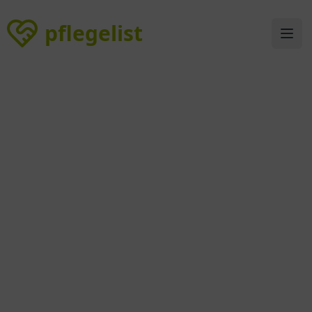
pflegelist
pflegelist
Ope