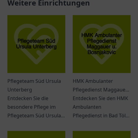
Weitere Einrichtungen
Pflegeteam Süd Ursula
HMK Ambulanter
Unterberg
Pflegedienst Maggauer
Entdecken Sie die
u. Bosnjakovic
Entdecken Sie den HMK
besondere Pflege im
Ambulanten
Pflegeteam Süd Ursula
Pflegedienst in Bad Tölz
Unterberg in Duisburg –
für individuelle
ein Ort für individuelle
Pflegebedürfnisse und