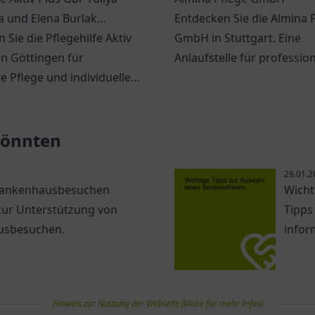
 und Elena Burlak
Entdecken Sie die Almina 
er Pflegedienst
 Sie die Pflegehilfe Aktiv
GmbH in Stuttgart. Eine
in Göttingen für
Anlaufstelle für professio
 Pflege und individueller
individuelle Pflegeannahm
zung im Alltag.
 könnten
28.01.2
 Krankenhausbesuchen
Wicht
 zur Unterstützung von
Tipps
usbesuchen.
infor
Hinweis zur Nutzung der Webseite (klicke für mehr Infos)