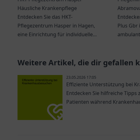
Häusliche Krankenpflege
Abramova
Entdecken Sie das HKT-
Ambulant
Entdecken
Pflegezentrum Hasper in Hagen,
Plus Gbr 
eine Einrichtung für individuelle
ambulante
und professionelle häusliche
Unterstüt
Krankenpflege.
Weitere Artikel, die dir gefallen
23.05.2026 17:05
Effiziente Unterstützung bei
Entdecken Sie hilfreiche Tipps
Patienten während Krankenha