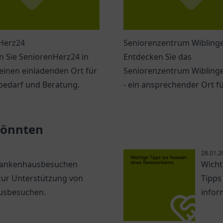
Herz24
Seniorenzentrum Wibling
n Sie SeniorenHerz24 in
Entdecken Sie das
einen einladenden Ort für
Seniorenzentrum Wiblinge
bedarf und Beratung.
- ein ansprechender Ort f
Senioren mit vielfältigen
Angeboten.
 könnten
28.01.2
 Krankenhausbesuchen
Wicht
 zur Unterstützung von
Tipps
usbesuchen.
infor