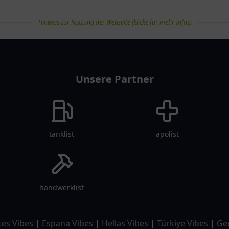
Hinweis zur Nutzung der Webseite (klicke für mehr Infos)
Unsere Partner
tanklist
apolist
handwerklist
tes Vibes
|
Espana Vibes
|
Hellas Vibes
|
Türkiye Vibes
|
Ge