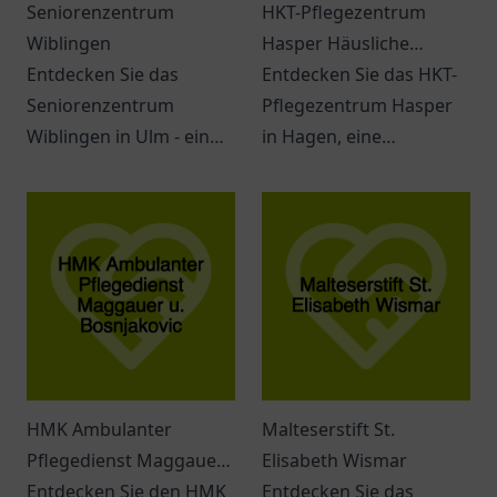
Seniorenzentrum
HKT-Pflegezentrum
Wiblingen
Hasper Häusliche
Entdecken Sie das
Krankenpflege
Entdecken Sie das HKT-
Seniorenzentrum
Pflegezentrum Hasper
Wiblingen in Ulm - ein
in Hagen, eine
ansprechender Ort für
Einrichtung für
Senioren mit vielfältigen
individuelle und
Angeboten.
professionelle häusliche
Krankenpflege.
HMK Ambulanter
Malteserstift St.
Pflegedienst Maggauer
Elisabeth Wismar
u. Bosnjakovic
Entdecken Sie den HMK
Entdecken Sie das