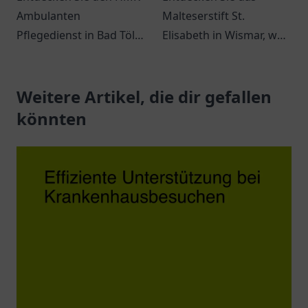
Ambulanten
Malteserstift St.
Pflegedienst in Bad Tölz
Elisabeth in Wismar, wo
für individuelle
Empathie und
Pflegebedürfnisse und
Gemeinschaft im Fokus
professionelle
Weitere Artikel, die dir gefallen
stehen – ein Ort für
Unterstützung im Alltag.
geborgene
könnten
Seniorenpflege.