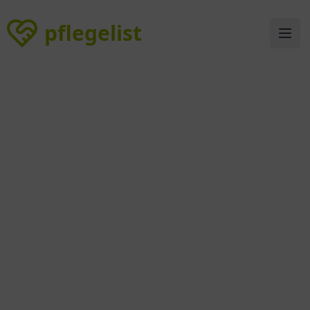
pflegelist
pflegelist
Ope