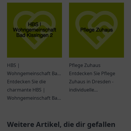
Atmosphäre, vielfältige
Beratung.
Dienstleistungen und
ein engagiertes Team
erwarten Sie.
HBS |
Pflege Zuhaus
Wohngemeinschaft Bad
Entdecken Sie Pflege
Kissingen 2
Entdecken Sie die
Zuhaus in Dresden -
charmante HBS |
individuelle
Wohngemeinschaft Bad
Seniorenbetreuung mit
Kissingen 2 – ein
empathischem Team
einladender Ort für
und umfassenden
Gemeinschaft und
Weitere Artikel, die dir gefallen
Dienstleistungen.
Freundschaft.