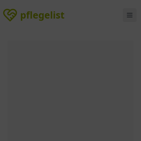
pflegelist
pflegelist
Ope