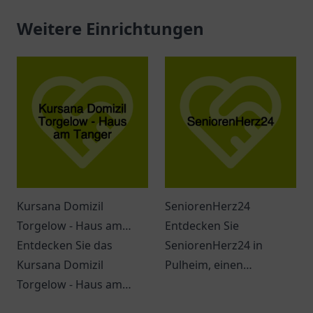
Weitere Einrichtungen
Kursana Domizil
SeniorenHerz24
Torgelow - Haus am
Entdecken Sie
Tanger
Entdecken Sie das
SeniorenHerz24 in
Kursana Domizil
Pulheim, einen
Torgelow - Haus am
einladenden Ort für
Tanger. Eine einladende
Seniorenbedarf und