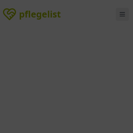
pflegelist
pflegelist
Ope