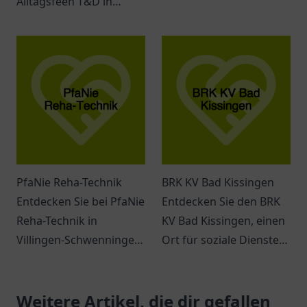
Alltagsfeen T&D in
Seniorenbetreuung mit
Mönchengladbach
empathischem Team
individuelle
und umfassenden
Unterstützung im Alltag
Dienstleistungen.
für Jung und Alt.
PfaNie Reha-Technik
BRK KV Bad Kissingen
Entdecken Sie bei PfaNie
Entdecken Sie den BRK
Reha-Technik in
KV Bad Kissingen, einen
Villingen-Schwenningen
Ort für soziale Dienste
eine Vielzahl an
und Unterstützung in
Hilfsmitteln zur
Bad Kissingen.
Verbesserung Ihrer
Weitere Artikel, die dir gefallen