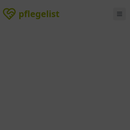
pflegelist
pflegelist
Ope