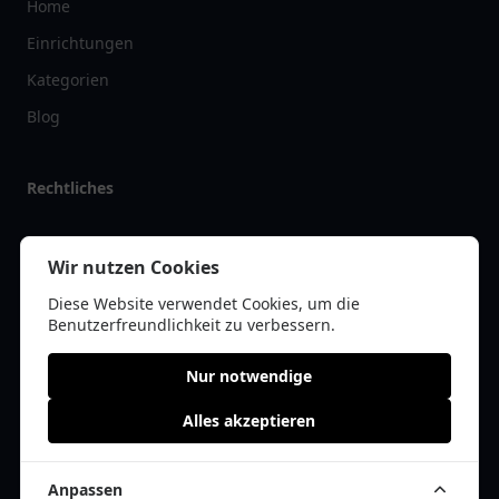
Home
Einrichtungen
Kategorien
Blog
Rechtliches
Impressum
Wir nutzen Cookies
Datenschutz
Diese Website verwendet Cookies, um die
Kontakt
Benutzerfreundlichkeit zu verbessern.
Nur notwendige
Alles akzeptieren
© 2026 pflegelist.de | Alle Rechte vorbehalten | * =
Affiliate-Links /
Werbe-Links
Anpassen
Cookie Einwilligung anpassen