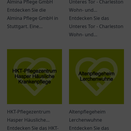
Almina Pflege GmbH
Unteres Tor - Charleston
Entdecken Sie die
Wohn- und
Almina Pflege GmbH in
Pflegezentrum
Entdecken Sie das
Stuttgart. Eine
Unteres Tor - Charleston
Anlaufstelle für
Wohn- und
professionelle und
Pflegezentrum in
individuelle
Haßfurt mit vielfältigen
Pflegeannahme.
Wohn- und
Pflegeangeboten für
Senioren.
HKT-Pflegezentrum
Altenpflegeheim
Hasper Häusliche
Lerchenwuhne
Krankenpflege
Entdecken Sie das HKT-
Entdecken Sie das