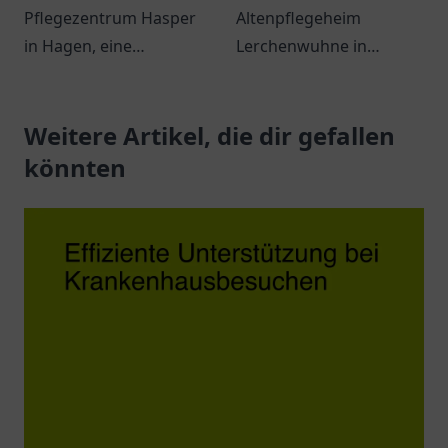
Pflegezentrum Hasper
Altenpflegeheim
in Hagen, eine
Lerchenwuhne in
Einrichtung für
Magdeburg. Ein Ort der
individuelle und
Geborgenheit und
professionelle häusliche
Weitere Artikel, die dir gefallen
Vielfalt für Senioren.
Krankenpflege.
könnten