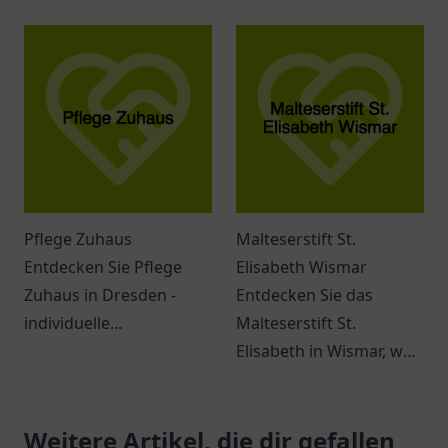
Magdeburg. Ein Ort der
Tanger. Eine einladende
Geborgenheit und
Atmosphäre, vielfältige
Vielfalt für Senioren.
Dienstleistungen und
ein engagiertes Team
erwarten Sie.
Pflege Zuhaus
Malteserstift St.
Entdecken Sie Pflege
Elisabeth Wismar
Zuhaus in Dresden -
Entdecken Sie das
individuelle
Malteserstift St.
Seniorenbetreuung mit
Elisabeth in Wismar, wo
empathischem Team
Empathie und
und umfassenden
Gemeinschaft im Fokus
Dienstleistungen.
Weitere Artikel, die dir gefallen
stehen – ein Ort für