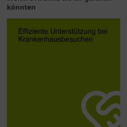
geborgene
könnten
Seniorenpflege.