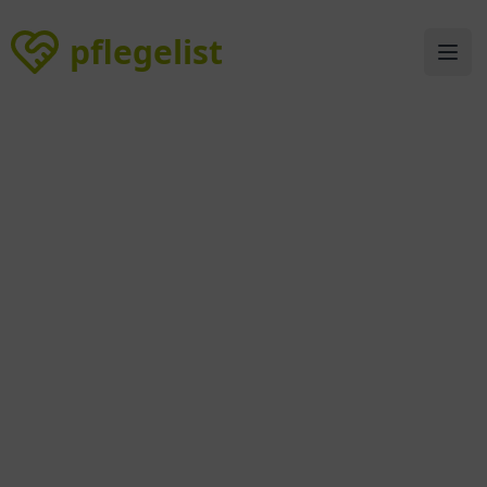
pflegelist
pflegelist
Ope