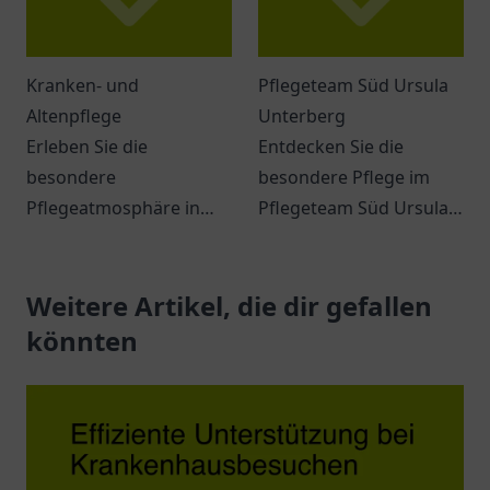
Kranken- und
Pflegeteam Süd Ursula
Altenpflege
Unterberg
Erleben Sie die
Entdecken Sie die
besondere
besondere Pflege im
Pflegeatmosphäre in
Pflegeteam Süd Ursula
Moosburg an der Isar.
Unterberg in Duisburg –
Vertrauen Sie der
ein Ort für individuelle
Kranken- und
Weitere Artikel, die dir gefallen
Betreuung und
Altenpflege für
Unterstützung.
könnten
umfassende Betreuung.