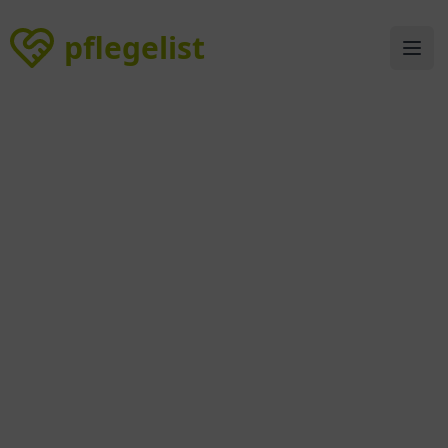
pflegelist
pflegelist
Ope