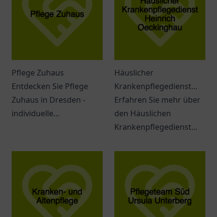
Pflege Zuhaus
Häuslicher
Entdecken Sie Pflege
Krankenpflegedienst
Zuhaus in Dresden -
Heinrich Oeckinghau
Erfahren Sie mehr über
individuelle
den Häuslichen
Seniorenbetreuung mit
Krankenpflegedienst
empathischem Team
Heinrich Oeckinghau in
und umfassenden
Pulheim und seine
Dienstleistungen.
möglichen Angebote für
individuelle Pflege.