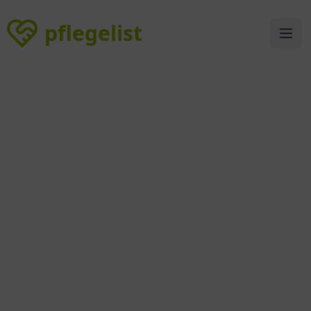
pflegelist
pflegelist
Ope