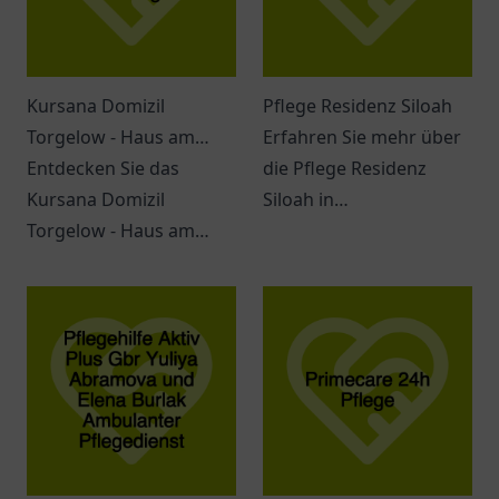
Kursana Domizil
Pflege Residenz Siloah
Torgelow - Haus am
Erfahren Sie mehr über
Tanger
Entdecken Sie das
die Pflege Residenz
Kursana Domizil
Siloah in
Torgelow - Haus am
Wolfertschwenden und
Tanger. Eine einladende
deren vielfältige
Atmosphäre, vielfältige
Möglichkeiten für
Dienstleistungen und
Seniorenbetreuung.
ein engagiertes Team
erwarten Sie.