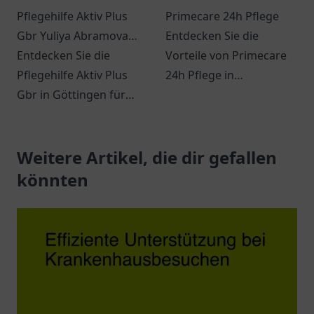
Pflegehilfe Aktiv Plus
Primecare 24h Pflege
Gbr Yuliya Abramova
Entdecken Sie die
und Elena Burlak
Entdecken Sie die
Vorteile von Primecare
Ambulanter
Pflegehilfe Aktiv Plus
24h Pflege in
Pflegedienst
Gbr in Göttingen für
Memmingen –
ambulante Pflege und
individuelle, rund um die
individueller
Uhr Betreuung für
Unterstützung im Alltag.
Weitere Artikel, die dir gefallen
Senioren in einem
unterstützenden
könnten
Umfeld.