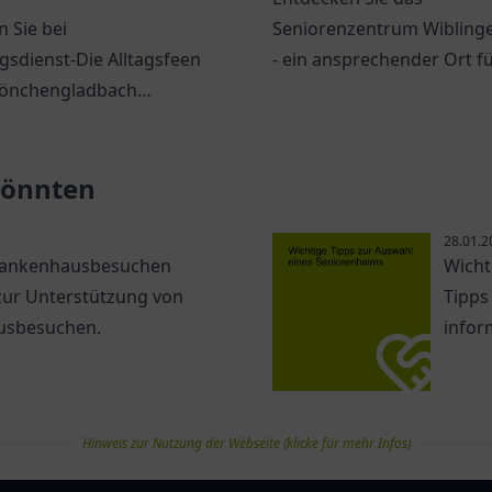
 Sie bei
Seniorenzentrum Wiblinge
sdienst-Die Alltagsfeen
- ein ansprechender Ort f
önchengladbach
Senioren mit vielfältigen
lle Unterstützung im Alltag
Angeboten.
und Alt.
 könnten
28.01.2
 Krankenhausbesuchen
Wicht
 zur Unterstützung von
Tipps
usbesuchen.
infor
Hinweis zur Nutzung der Webseite (klicke für mehr Infos)