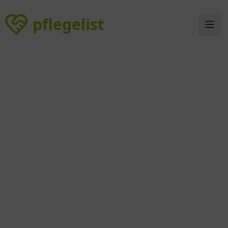
pflegelist
pflegelist
Ope