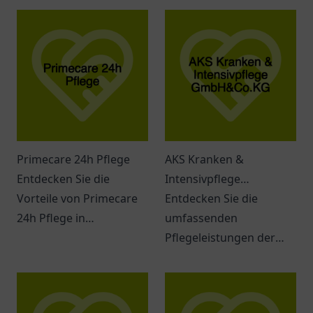
Primecare 24h Pflege
AKS Kranken &
Entdecken Sie die
Intensivpflege
Vorteile von Primecare
GmbH&Co.KG
Entdecken Sie die
24h Pflege in
umfassenden
Memmingen –
Pflegeleistungen der
individuelle, rund um die
AKS Kranken &
Uhr Betreuung für
Intensivpflege in
Senioren in einem
Herford. Individuelle