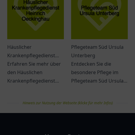
unterstützenden
Betreuung für jeden
Umfeld.
Patienten.
Häuslicher
Pflegeteam Süd Ursula
Krankenpflegedienst
Unterberg
Heinrich Oeckinghau
Erfahren Sie mehr über
Entdecken Sie die
den Häuslichen
besondere Pflege im
Krankenpflegedienst
Pflegeteam Süd Ursula
Heinrich Oeckinghau in
Unterberg in Duisburg –
Pulheim und seine
ein Ort für individuelle
Hinweis zur Nutzung der Webseite (klicke für mehr Infos)
möglichen Angebote für
Betreuung und
individuelle Pflege.
Unterstützung.
pflegelist