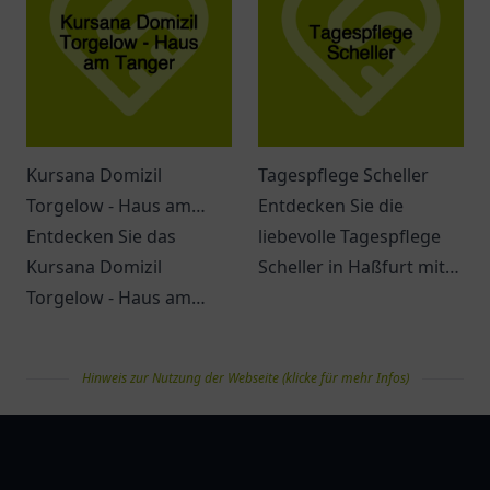
Altenpflege für
umfassende Betreuung.
Kursana Domizil
Tagespflege Scheller
Torgelow - Haus am
Entdecken Sie die
Tanger
Entdecken Sie das
liebevolle Tagespflege
Kursana Domizil
Scheller in Haßfurt mit
Torgelow - Haus am
individueller Betreuung
Tanger. Eine einladende
und vielfältigen
Atmosphäre, vielfältige
Aktivitäten für Senioren.
Hinweis zur Nutzung der Webseite (klicke für mehr Infos)
Dienstleistungen und
ein engagiertes Team
pflegelist
erwarten Sie.