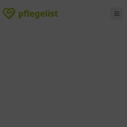
pflegelist
pflegelist
Ope