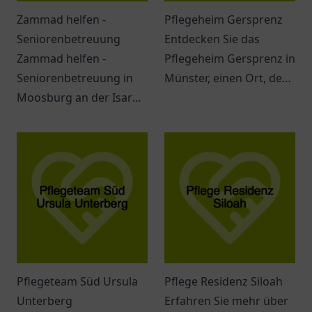
Zammad helfen -
Pflegeheim Gersprenz
Seniorenbetreuung
Entdecken Sie das
Zammad helfen -
Pflegeheim Gersprenz in
Seniorenbetreuung in
Münster, einen Ort, der
Moosburg an der Isar
Senioren Geborgenheit,
bietet individuelle
vielfältige Aktivitäten
Unterstützung, um das
und ein herzliches
Leben von Senioren zu
Ambiente bieten könnte.
bereichern und
erleichtern.
Pflegeteam Süd Ursula
Pflege Residenz Siloah
Unterberg
Erfahren Sie mehr über