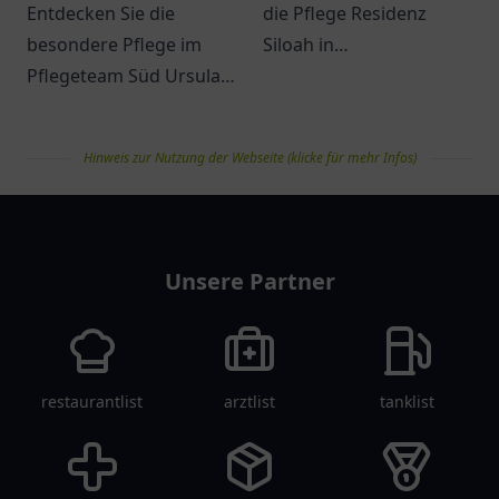
Entdecken Sie die
die Pflege Residenz
besondere Pflege im
Siloah in
Pflegeteam Süd Ursula
Wolfertschwenden und
Unterberg in Duisburg –
deren vielfältige
ein Ort für individuelle
Möglichkeiten für
Hinweis zur Nutzung der Webseite (klicke für mehr Infos)
Betreuung und
Seniorenbetreuung.
Unterstützung.
pflegelist
Unsere Partner
restaurantlist
arztlist
tanklist