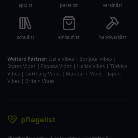
apolist
paketlist
vereinlist
schullist
einkauflist
handwerklist
Weitere Partner:
Italia Vibes
|
Bonjour Vibes
|
States Vibes
|
Espana Vibes
|
Hellas Vibes
|
Türkiye
Vibes
|
Germany Vibes
|
Mandarin Vibes
|
Japan
Vibes
|
Britain Vibes
pflegelist
Pflegelist.de
versteht sich als unabhängiges Verzeichnis für