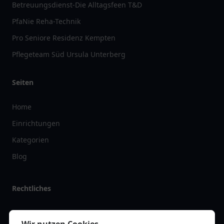
Betreuungsdienst-Die Alltagsfeen T&D
PfaNie Reha-Technik
Pro Seniore Residenz Kempten
Pflegeteam Süd Ursula Unterberg
Seiten
Home
Einrichtungen
Kategorien
Blog
Rechtliches
Impressum
Wir nutzen Cookies