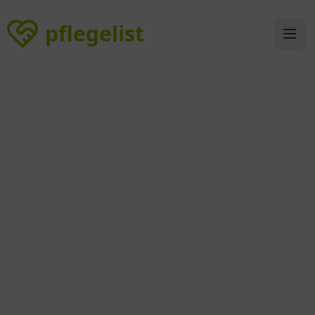
pflegelist
pflegelist
Ope